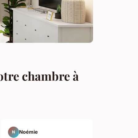
otre chambre à
Noémie
N