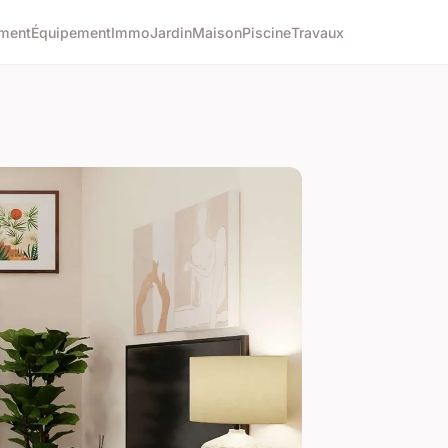
ment
Équipement
Immo
Jardin
Maison
Piscine
Travaux