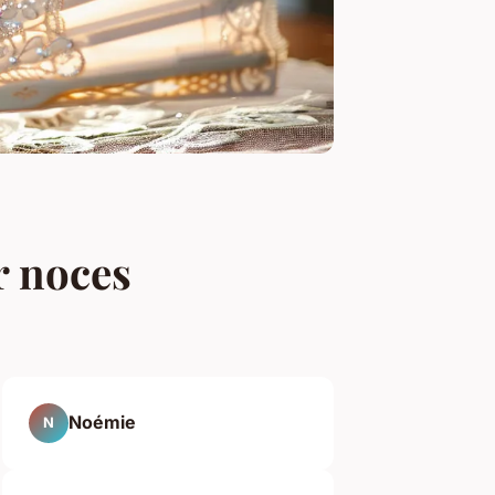
r noces
Noémie
N