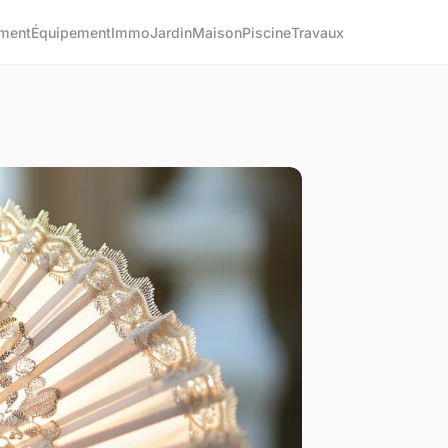
ment
Équipement
Immo
Jardin
Maison
Piscine
Travaux