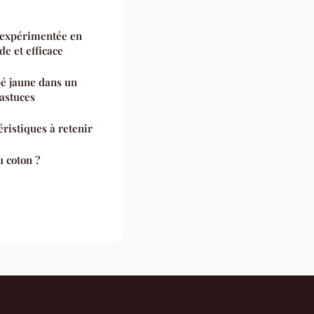
n expérimentée en
e et efficace
é jaune dans un
 astuces
éristiques à retenir
u coton ?