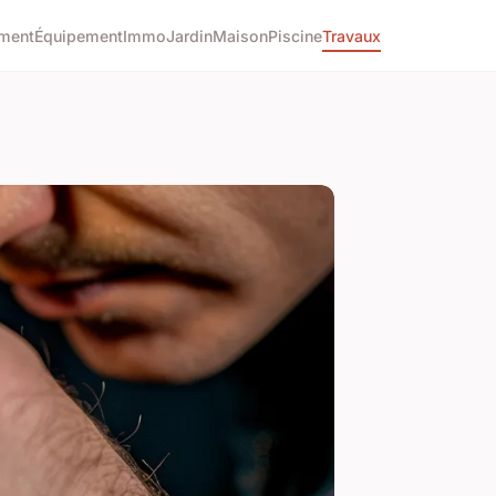
ment
Équipement
Immo
Jardin
Maison
Piscine
Travaux